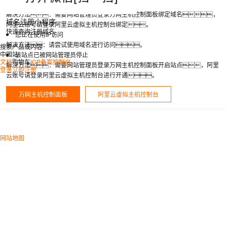
您访问的域名未绑定至主机
解决方法：需要网站管理员登录万网主机控制面板绑定域名，
域名注册小程序
阿里云账号请登录阿里云虚拟主机控制台绑定。
快速查询注册域名
您正在使用IP访问
解决方法：请尝试使用域名进行访问。
搜索产品或内容
中国站
该站点已被网站管理员停止
文档
购物车
ICP备案
控制台
解决方法：需要网站管理员登录万网主机控制面板开启站点，阿里
登录
立即注册
云账号请登录阿里云虚拟主机控制台进行开通。
万网主机控制面板
阿里云虚拟主机控制台
网站地图